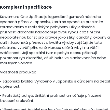
Kompletní specifikace
Sawamura One Up Shad je legendární gumová nástraha
vyrobená přímo v Japonsku, která se vyznačuje precizním
zpracováním a realistickým pohybem. Díky jedinečné
pružnosti dokonale napodobuje živou rybku, což z ní činí
neodolatelnou kořist pro dravce jako štiky, candáty, okouny a
další. Japonská přesnost a kvalita výroby zajišťují, že tato
nástraha vytváří přirozené vibrace a láká ryby i na větší
vzdálenosti. Její speciální tvar a pohyb ocasu přitahují
pozornost ryb okamžitě, ať už lovíte ve sladkovodních nebo
mořských vodách.
Vlastnosti produktu:
• Japonská kvalita: Vyrobeno v Japonsku s důrazem na detail
a přesnost.
• Realistický pohyb: Unikátní pružnost umožňuje přirozené
kroucení a plavání.
• Všestrannost: Ideální pro lov různých druhů dravců, vhodná