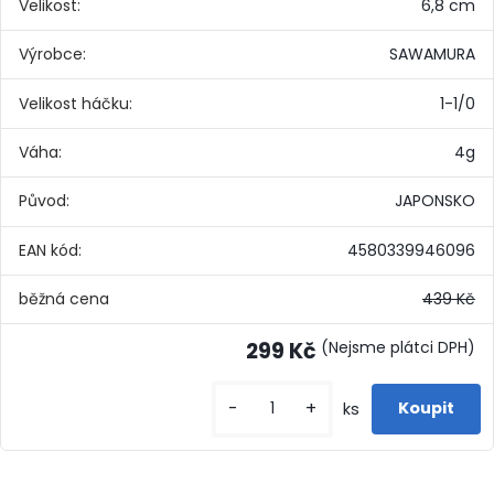
Velikost:
6,8 cm
Výrobce:
SAWAMURA
Velikost háčku:
1-1/0
Váha:
4g
Původ:
JAPONSKO
EAN kód:
4580339946096
běžná cena
439 Kč
299 Kč
(Nejsme plátci DPH)
-
+
ks