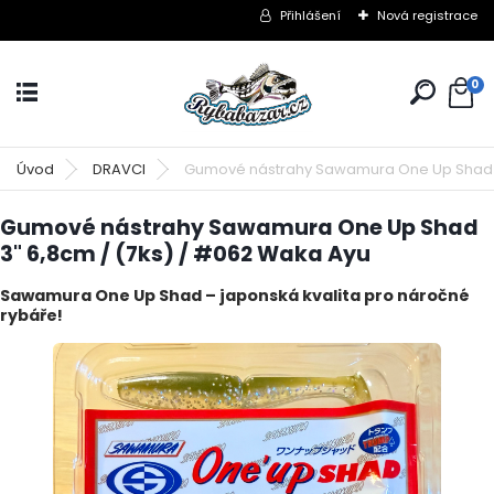
Přihlášení
Nová registrace
0
Úvod
DRAVCI
Gumové nástrahy Sawamura One Up Shad 3
Gumové nástrahy Sawamura One Up Shad
3" 6,8cm / (7ks) / #062 Waka Ayu
Sawamura One Up Shad – japonská kvalita pro náročné
rybáře!