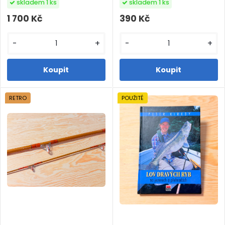
skladem 1 ks
skladem 1 ks
1 700 Kč
390 Kč
-
+
-
+
RETRO
POUŽITÉ