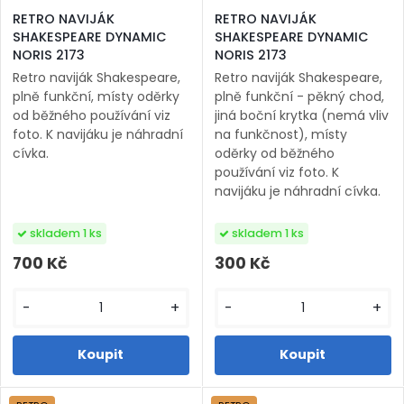
RETRO NAVIJÁK
RETRO NAVIJÁK
SHAKESPEARE DYNAMIC
SHAKESPEARE DYNAMIC
NORIS 2173
NORIS 2173
Retro naviják Shakespeare,
Retro naviják Shakespeare,
plně funkční, místy oděrky
plně funkční - pěkný chod,
od běžného používání viz
jiná boční krytka (nemá vliv
foto. K navijáku je náhradní
na funkčnost), místy
cívka.
oděrky od běžného
používání viz foto. K
navijáku je náhradní cívka.
skladem 1 ks
skladem 1 ks
700 Kč
300 Kč
-
+
-
+