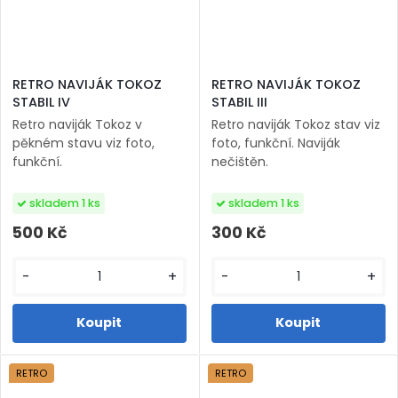
RETRO NAVIJÁK TOKOZ
RETRO NAVIJÁK TOKOZ
STABIL IV
STABIL III
Retro naviják Tokoz v
Retro naviják Tokoz stav viz
pěkném stavu viz foto,
foto, funkční. Naviják
funkční.
nečištěn.
skladem 1 ks
skladem 1 ks
500 Kč
300 Kč
-
+
-
+
RETRO
RETRO