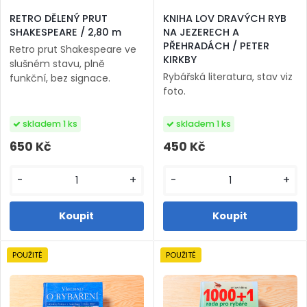
RETRO DĚLENÝ PRUT
KNIHA LOV DRAVÝCH RYB
SHAKESPEARE / 2,80 m
NA JEZERECH A
PŘEHRADÁCH / PETER
Retro prut Shakespeare ve
KIRKBY
slušném stavu, plně
Rybářská literatura, stav viz
funkční, bez signace.
foto.
skladem 1 ks
skladem 1 ks
650 Kč
450 Kč
-
+
-
+
POUŽITÉ
POUŽITÉ