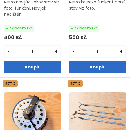
Retro naviják Tokoz stav viz
Retro kolečko funkční, horší
foto, funkční. Naviják
stav viz foto.
nečištěn.
skladem 1 ks
skladem 1 ks
400 Kč
500 Kč
-
+
-
+
RETRO
RETRO