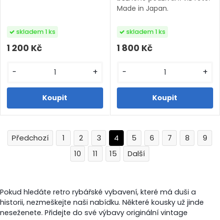
Made in Japan.
skladem 1 ks
skladem 1 ks
1 200 Kč
1 800 Kč
-
+
-
+
1
2
3
4
5
6
7
8
9
10
11
15
Pokud hledáte
retro rybářské vybavení
, které má duši a
historii, nezmeškejte naši nabídku. Některé kousky už jinde
neseženete. Přidejte do své výbavy originální
vintage