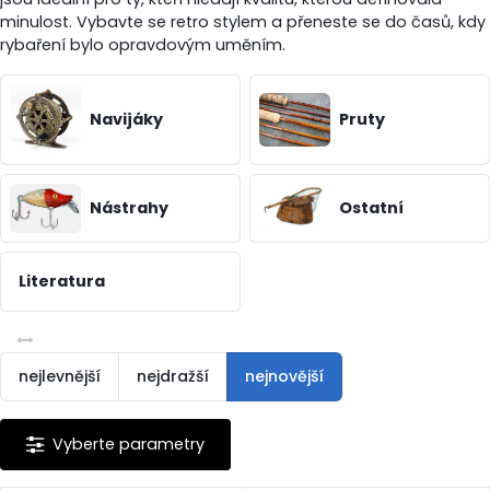
minulost. Vybavte se
retro stylem
a přeneste se do časů, kdy
rybaření bylo opravdovým uměním.
Navijáky
Pruty
Nástrahy
Ostatní
Literatura
nejlevnější
nejdražší
nejnovější