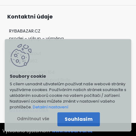
Kontaktní údaje
RYBABAZAR.CZ
prodej - výkup - výměna
Tomáš Pažout
IČ: 04934962
Tyršovo náměstí 164
267 24 Hostomice pod Brdy
S cílem usnadnit uživatelům používat naše webové stránky
využíváme cookies. Používáním našich stránek souhlasíte s
Tel.: 774 707 711
ukládáním souborů cookie na vašem počítači / zařízení.
Email: rybabazar@gmail.com
Nastavení cookies můžete změnit v nastavení vašeho
prohlížeče.
Detailní nastavení
OTEVÍRACÍ DOBA
Souhlasím
Odmítnout vše
Vytvořeno systémem
www.webareal.cz