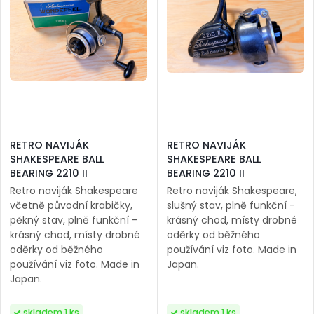
RETRO NAVIJÁK
RETRO NAVIJÁK
SHAKESPEARE BALL
SHAKESPEARE BALL
BEARING 2210 II
BEARING 2210 II
Retro naviják Shakespeare
Retro naviják Shakespeare,
včetně původní krabičky,
slušný stav, plně funkční -
pěkný stav, plně funkční -
krásný chod, místy drobné
krásný chod, místy drobné
oděrky od běžného
oděrky od běžného
používání viz foto. Made in
používání viz foto. Made in
Japan.
Japan.
skladem 1 ks
skladem 1 ks