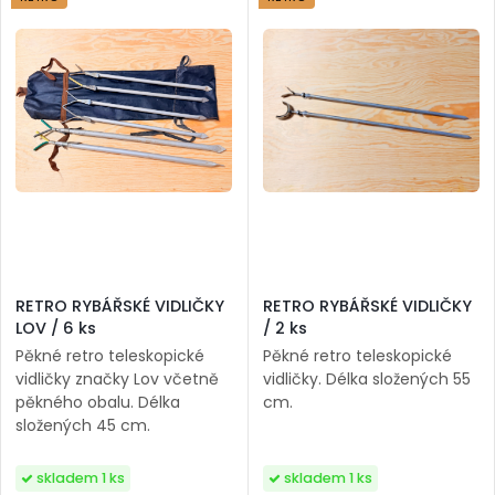
RETRO RYBÁŘSKÉ VIDLIČKY
RETRO RYBÁŘSKÉ VIDLIČKY
LOV / 6 ks
/ 2 ks
Pěkné retro teleskopické
Pěkné retro teleskopické
vidličky značky Lov včetně
vidličky. Délka složených 55
pěkného obalu. Délka
cm.
složených 45 cm.
skladem 1 ks
skladem 1 ks