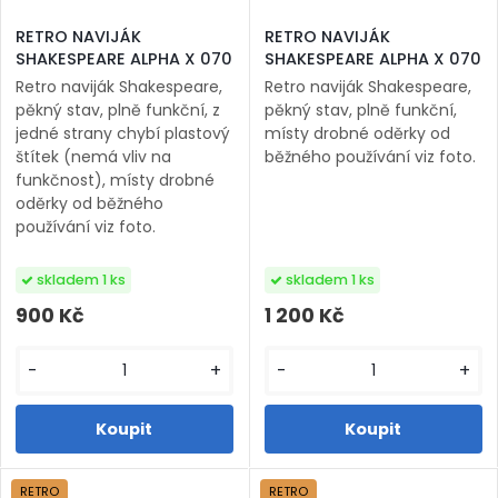
RETRO NAVIJÁK
RETRO NAVIJÁK
SHAKESPEARE ALPHA X 070
SHAKESPEARE ALPHA X 070
Retro naviják Shakespeare,
Retro naviják Shakespeare,
pěkný stav, plně funkční, z
pěkný stav, plně funkční,
jedné strany chybí plastový
místy drobné oděrky od
štítek (nemá vliv na
běžného používání viz foto.
funkčnost), místy drobné
oděrky od běžného
používání viz foto.
skladem 1 ks
skladem 1 ks
900 Kč
1 200 Kč
-
+
-
+
RETRO
RETRO