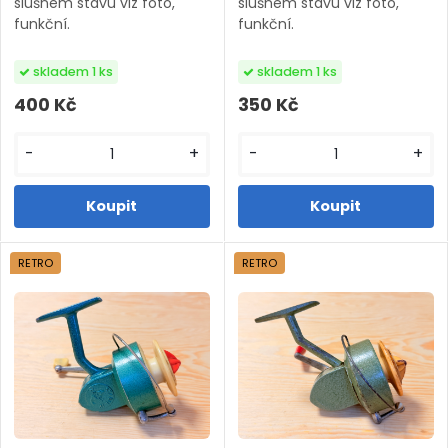
slušném stavu viz foto,
slušném stavu viz foto,
funkční.
funkční.
skladem 1 ks
skladem 1 ks
400 Kč
350 Kč
-
+
-
+
RETRO
RETRO