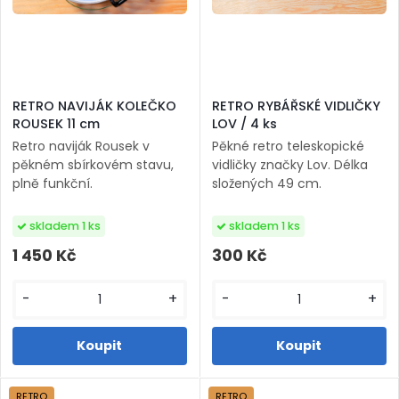
RETRO NAVIJÁK KOLEČKO
RETRO RYBÁŘSKÉ VIDLIČKY
ROUSEK 11 cm
LOV / 4 ks
Retro naviják Rousek v
Pěkné retro teleskopické
pěkném sbírkovém stavu,
vidličky značky Lov. Délka
plně funkční.
složených 49 cm.
skladem 1 ks
skladem 1 ks
1 450 Kč
300 Kč
-
+
-
+
RETRO
RETRO