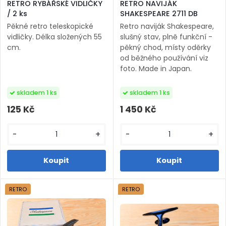
RETRO RYBÁŘSKÉ VIDLIČKY
RETRO NAVIJÁK
/ 2 ks
SHAKESPEARE 2711 DB
Pěkné retro teleskopické
Retro naviják Shakespeare,
vidličky. Délka složených 55
slušný stav, plně funkční -
cm.
pěkný chod, místy oděrky
od běžného používání viz
foto. Made in Japan.
skladem 1 ks
skladem 1 ks
125 Kč
1 450 Kč
-
+
-
+
RETRO
RETRO