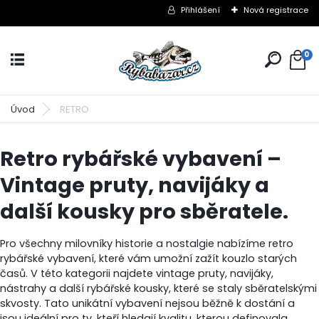
Přihlášení
Nová registrace
0
Úvod
RETRO
Retro rybářské vybavení –
Vintage pruty, navijáky a
další kousky pro sběratele.
Pro všechny milovníky historie a nostalgie nabízíme
retro
rybářské vybavení
, které vám umožní zažít kouzlo starých
časů.
V této kategorii najdete
vintage pruty
,
navijáky
,
nástrahy
a další rybářské kousky, které se staly sběratelskými
skvosty. Tato unikátní vybavení nejsou běžně k dostání a
jsou ideální pro ty, kteří hledají kvalitu, kterou definovala